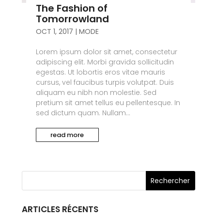
The Fashion of
Tomorrowland
OCT 1, 2017
|
MODE
Lorem ipsum dolor sit amet, consectetur
adipiscing elit. Morbi gravida sollicitudin
egestas. Ut lobortis eros vitae mauris
cursus, vel faucibus turpis volutpat. Duis
aliquam eu nibh non molestie. Sed
pretium sit amet tellus eu pellentesque. In
sed dictum quam. Nullam...
read more
ARTICLES RÉCENTS