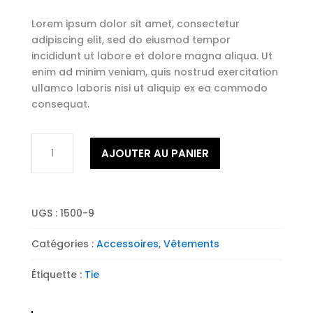
Lorem ipsum dolor sit amet, consectetur
adipiscing elit, sed do eiusmod tempor
incididunt ut labore et dolore magna aliqua. Ut
enim ad minim veniam, quis nostrud exercitation
ullamco laboris nisi ut aliquip ex ea commodo
consequat.
quantité
AJOUTER AU PANIER
de
Neck
Tie
Red
UGS :
1500-9
Catégories :
Accessoires
,
Vêtements
Étiquette :
Tie