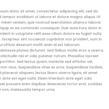
psum dolor sit amet, consectetur adipiscing elit, sed do
 tempor incididunt ut labore et dolore magna aliqua. Ut
 minim veniam, quis nostrud exercitation ullamco laboris
 aliquip ex ea commodo consequat. Duis aute irure dolor in
derit in voluptate velit esse cillum dolore eu fugiat nulla
r. Excepteur sint occaecat cupidatat non proident, sunt in
i officia deserunt mollit anim id est laborum.
abitasse platea dictumst. Sed finibus mollis eros a viverra.
llicitudin nisi et odio pulvinar rutrum. Phasellus laoreet
porttitor. Sed lectus quam, molestie sed efficitur vel,
 non risus. Suspendisse vitae ex urna. Suspendisse facilisis,
 placerat aliquam, lectus libero viverra ligula, sit amet
or ante est eget nulla. Etiam interdum ante eget odio
 vel posuere enim dapibus. Maecenas tortor erat, sodales
ci non, malesuada tempor urna.