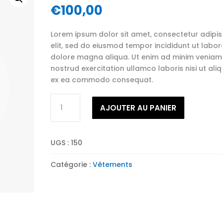
€
100,00
Lorem ipsum dolor sit amet, consectetur adipi
elit, sed do eiusmod tempor incididunt ut labor
dolore magna aliqua. Ut enim ad minim veniam,
nostrud exercitation ullamco laboris nisi ut aliq
ex ea commodo consequat.
quantité
AJOUTER AU PANIER
de
Women's
Red
UGS :
150
Jacket
Catégorie :
Vêtements