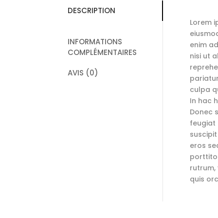
DESCRIPTION
Lorem i
eiusmod
INFORMATIONS
enim ad
COMPLÉMENTAIRES
nisi ut
reprehen
AVIS (0)
pariatu
culpa qu
In hac h
Donec so
feugiat 
suscipit
eros sed
porttit
rutrum,
quis or